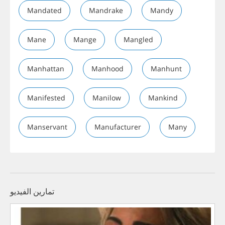
Mandated
Mandrake
Mandy
Mane
Mange
Mangled
Manhattan
Manhood
Manhunt
Manifested
Manilow
Mankind
Manservant
Manufacturer
Many
تمارين الفيديو