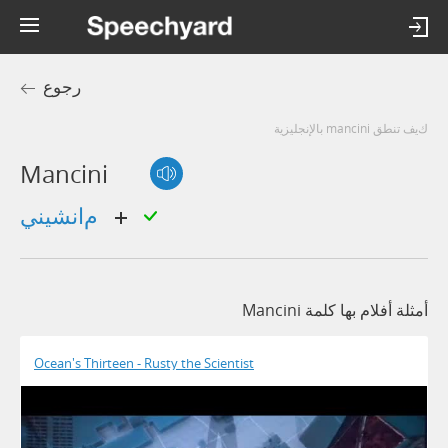
رجوع
كيف تنطق mancini بالإنجليزية
Mancini
مانشيني
أمثلة أفلام بها كلمة Mancini
Ocean's Thirteen - Rusty the Scientist