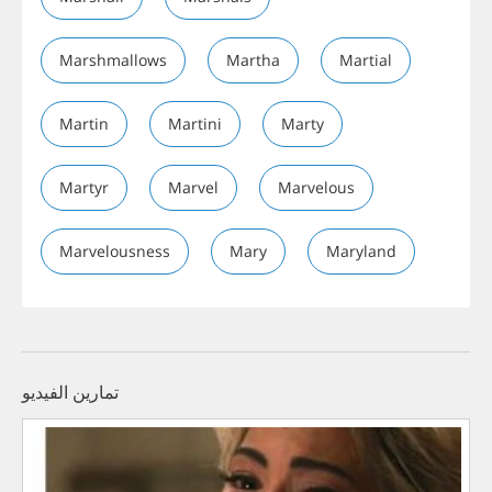
Marshmallows
Martha
Martial
Martin
Martini
Marty
Martyr
Marvel
Marvelous
Marvelousness
Mary
Maryland
تمارين الفيديو