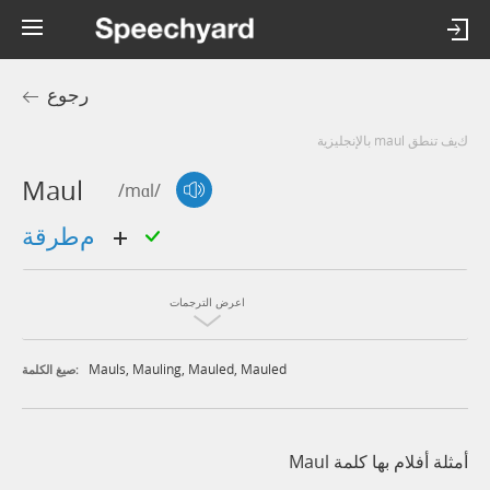
رجوع
كيف تنطق maul بالإنجليزية
Maul
/mɑl/
مطرقة
اعرض الترجمات
Mauls
,
Mauling
,
Mauled
,
Mauled
صيغ الكلمة:
أمثلة أفلام بها كلمة Maul