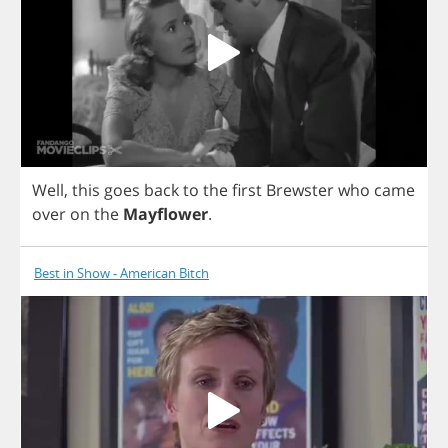
Well
,
this
goes
back
to
the
first
Brewster
who
came
over
on
the
Mayflower
.
Best in Show - American Bitch