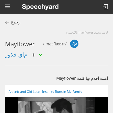
رجوع
كيف تنطق mayflower بالإنجليزية
Mayflower
/'meɪ,flæʊər/
ماي فلاور
أمثلة أفلام بها كلمة Mayflower
Arsenic and Old Lace - Insanity Runs in My Family