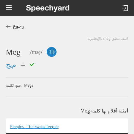
رجوع
كيف تنطق meg بالإنجليزية
Meg
/mɛɡ/
ميج
Megs
صيغ الكلمة:
أمثلة أفلام بها كلمة Meg
Peeples - The Sweat Teepee