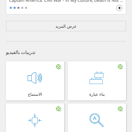
Captain America: Civil War - In My Culture, Death Is Not The 
عرض المزيد
تدريبات بالفيديو
بناء عبارة
الاستماع