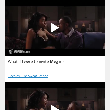
What
if
I
were
to
invite
Meg
in
?
Peeples - The Sweat Teepee