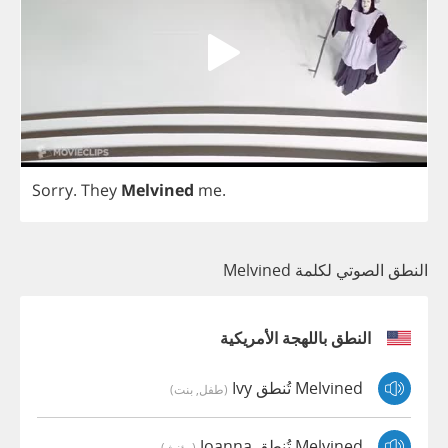
Sorry
.
They
Melvined
me
.
النطق الصوتي لكلمة Melvined
النطق باللهجة الأمريكية
Melvined تُنطق Ivy
(طفل, بنت)
Melvined تُنطق Joanna
(مؤنث)