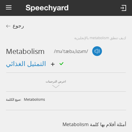
رجوع
كيف تنطق metabolism بالإنجليزية
Metabolism
/mə'tæbə,lɪzəm/
التمثيل الغذائي
اعرض الترجمات
Metabolisms
صيغ الكلمة:
أمثلة أفلام بها كلمة Metabolism