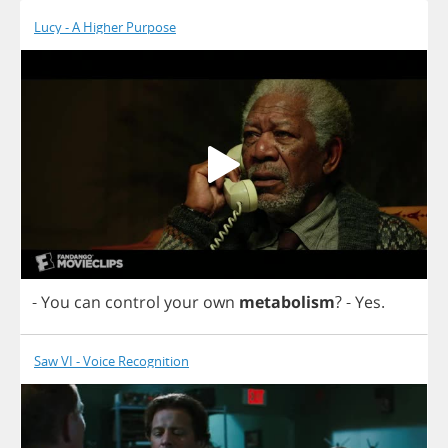
Lucy - A Higher Purpose
-
You
can
control
your
own
metabolism
?
-
Yes
.
Saw VI - Voice Recognition