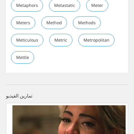
Metaphors
Metastatic
Meter
Meters
Method
Methods
Meticulous
Metric
Metropolitan
Mettle
تمارين الفيديو