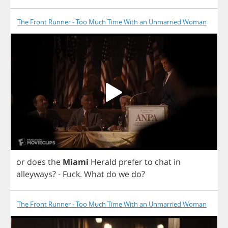
The Front Runner - Too Much Time With an Unmarried Woman
or
does
the
Miami
Herald
prefer
to
chat
in
alleyways
? -
Fuck
.
What
do
we
do
?
The Front Runner - Too Much Time With an Unmarried Woman