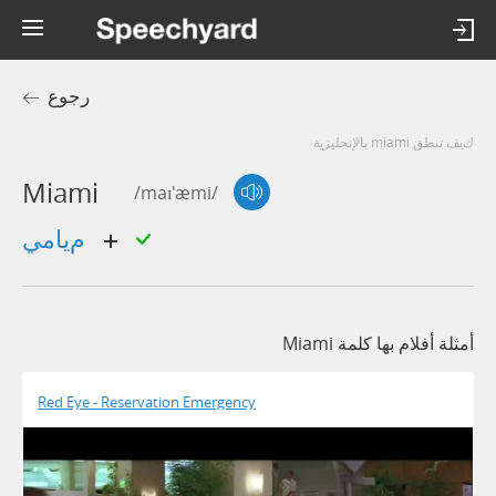
رجوع
كيف تنطق miami بالإنجليزية
Miami
/maɪ'æmi/
ميامي
أمثلة أفلام بها كلمة Miami
Red Eye - Reservation Emergency