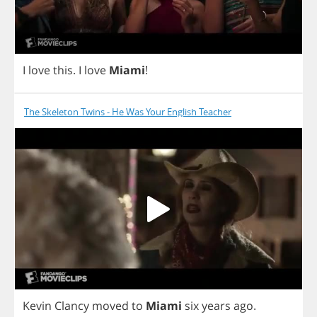
I
love
this
.
I
love
Miami
!
The Skeleton Twins - He Was Your English Teacher
Kevin
Clancy
moved
to
Miami
six
years
ago
.