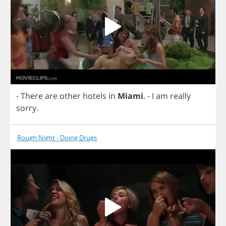
-
There
are
other
hotels
in
Miami
.
-
I
am
really
sorry
.
Rough Night - Doing Drugs