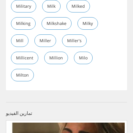
Military
Milk
Milked
Milking
Milkshake
Milky
Mill
Miller
Miller's
Millicent
Million
Milo
Milton
تمارين الفيديو