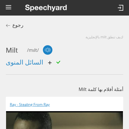
رجوع
كيف تنطق milt بالإنجليزية
Milt
/mɪlt/
السائل المنوى
أمثلة أفلام بها كلمة Milt
Ray - Stealing From Ray