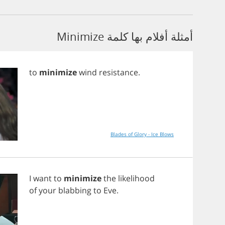
أمثلة أفلام بها كلمة Minimize
to
minimize
wind
resistance
.
Blades of Glory - Ice Blows
I
want
to
minimize
the
likelihood
of
your
blabbing
to
Eve
.