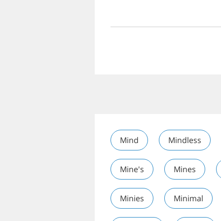
Mind
Mindless
Mine's
Mines
Minies
Minimal