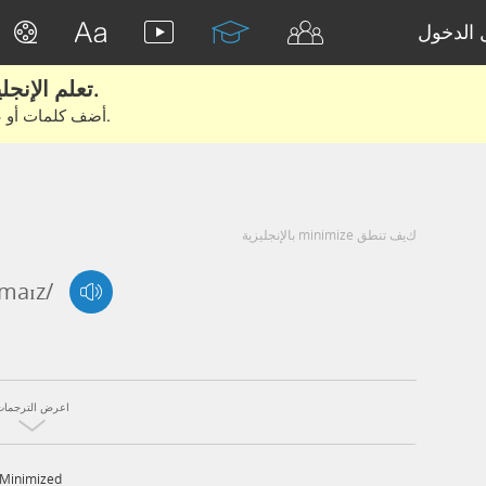
الدخول
تعلم الإنجليزية الحقيقية من الأفلام والكتب.
أضف كلمات أو عبارات للتعلم والتدريب مع متعلمين آخرين.
كيف تنطق minimize بالإنجليزية
,maɪz/
اعرض الترجمات
Minimized