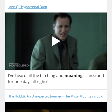
John Q - Hypocritical Oath
I've
heard
all
the
bitching
and
moaning
I
can
stand
for
one
day
,
all
right
?
The Hobbit: An Unexpected Journey - The Misty Mountains Cold