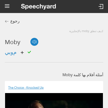
رجوع
كيف تنطق moby بالإنجليزية
Moby
موبي
أمثلة أفلام بها كلمة Moby
The Choice - Knocked Up