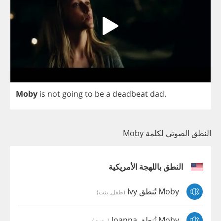
Moby
is
not
going
to
be
a
deadbeat
dad
.
النطق الصوتي لكلمة Moby
النطق باللهجة الأمريكية
Moby تُنطق Ivy
(طفل, بنت)
Moby تُنطق Joanna
(مؤنث)