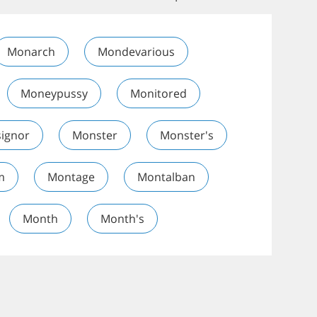
Monarch
Mondevarious
Moneypussy
Monitored
ignor
Monster
Monster's
m
Montage
Montalban
Month
Month's