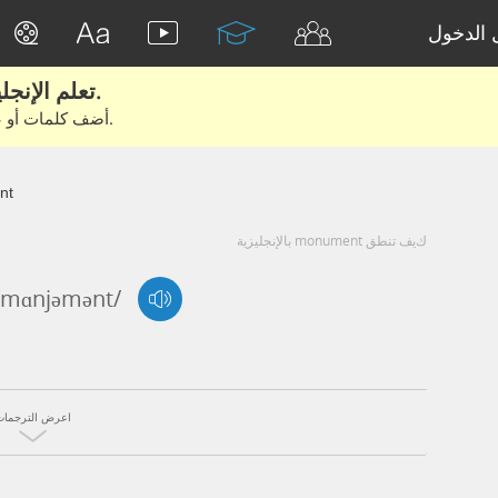
الدخول
تعلم الإنجليزية الحقيقية من الأفلام والكتب.
أضف كلمات أو عبارات للتعلم والتدريب مع متعلمين آخرين.
nt
كيف تنطق monument بالإنجليزية
'mɑnjəmənt/
اعرض الترجمات