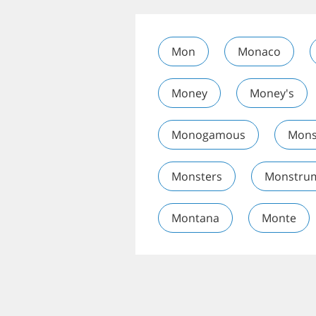
Mon
Monaco
Money
Money's
Monogamous
Mons
Monsters
Monstru
Montana
Monte