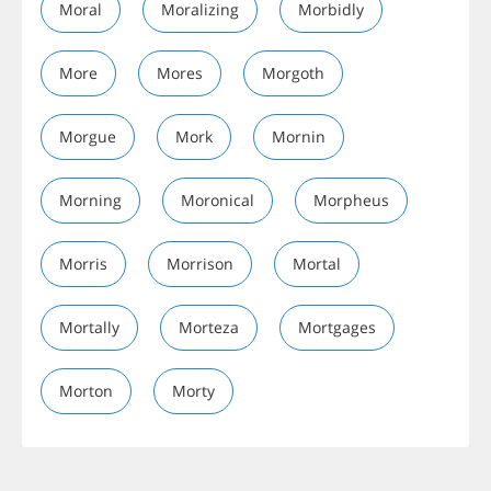
Moral
Moralizing
Morbidly
More
Mores
Morgoth
Morgue
Mork
Mornin
Morning
Moronical
Morpheus
Morris
Morrison
Mortal
Mortally
Morteza
Mortgages
Morton
Morty