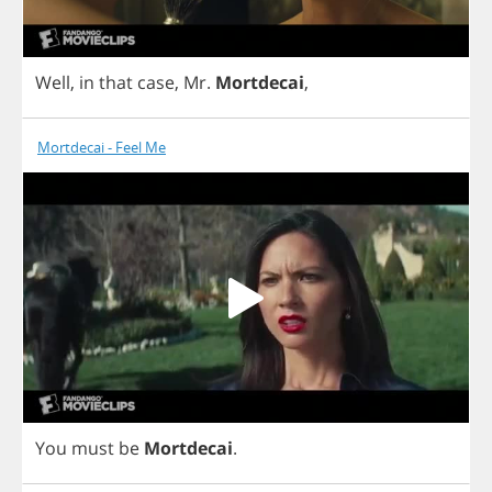
Well
,
in
that
case
,
Mr
.
Mortdecai
,
Mortdecai - Feel Me
You
must
be
Mortdecai
.