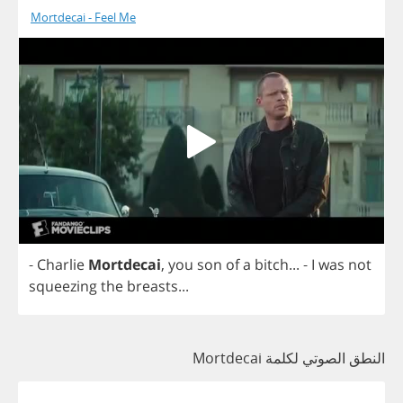
Mortdecai - Feel Me
-
Charlie
Mortdecai
,
you
son
of
a
bitch
...
-
I
was
not
squeezing
the
breasts
...
النطق الصوتي لكلمة Mortdecai