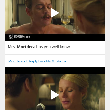
Mrs
.
Mortdecai
,
as
you
well
know
,
Mortdecai - I Deeply Love My Mustache