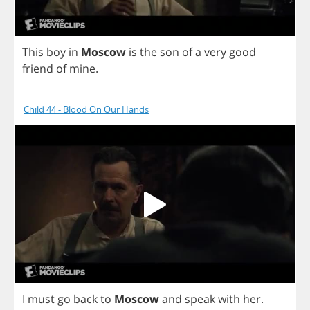
This
boy
in
Moscow
is
the
son
of
a
very
good
friend
of
mine
.
Child 44 - Blood On Our Hands
I
must
go
back
to
Moscow
and
speak
with
her
.