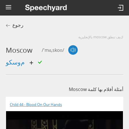
رجوع
كيف تنطق moscow بالإنجليزية
Moscow
/'mɑ,skoʊ/
موسكو
أمثلة أفلام بها كلمة Moscow
Child 44 - Blood On Our Hands