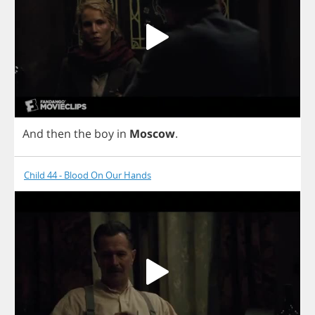
And
then
the
boy
in
Moscow
.
Child 44 - Blood On Our Hands