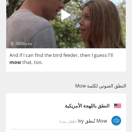
And
if
I
can
find
the
bird
feeder
,
then
I
guess
I'll
mow
that
,
too
.
النطق الصوتي لكلمة Mow
النطق باللهجة الأمريكية
Mow تُنطق Ivy
(طفل, بنت)