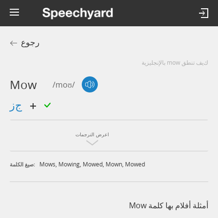
رجوع
كيف تنطق mow بالإنجليزية
Mow
/moʊ/
جز
اعرض الترجمات
Mows
,
Mowing
,
Mowed
,
Mown
,
Mowed
صيغ الكلمة:
أمثلة أفلام بها كلمة Mow