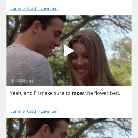
Summer Catch - Lawn Girl
Yeah
,
and
I'll
make
sure
to
mow
the
flower
bed
.
Summer Catch - Lawn Girl