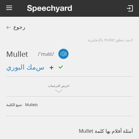
رجوع
كيف تنطق mullet بالإنجليزية
Mullet
/'məlɪt/
سمك البوري
اعرض الترجمات
Mullets
صيغ الكلمة:
أمثلة أفلام بها كلمة Mullet