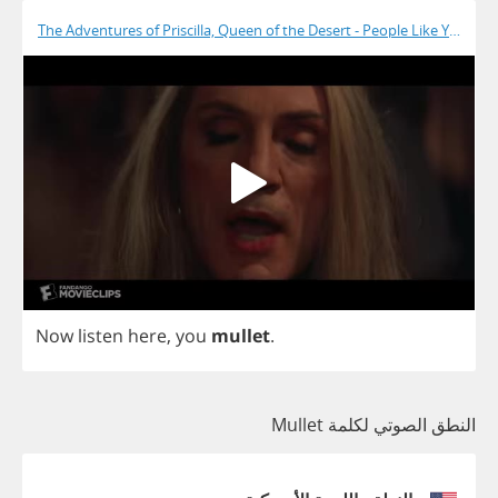
The Adventures of Priscilla, Queen of the Desert - People Like You
Now
listen
here
,
you
mullet
.
النطق الصوتي لكلمة Mullet