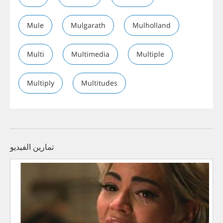
Mule
Mulgarath
Mulholland
Multi
Multimedia
Multiple
Multiply
Multitudes
تمارين الفيديو