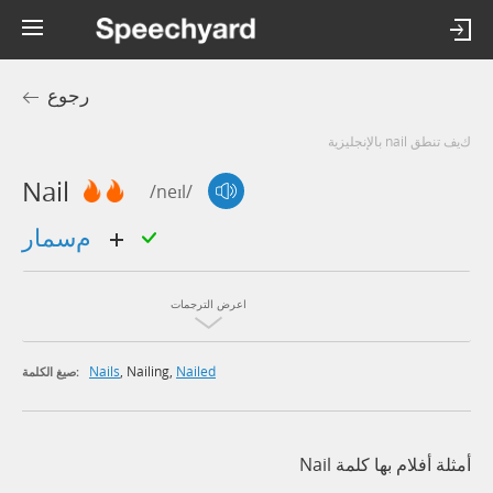
رجوع
كيف تنطق nail بالإنجليزية
Nail
/neɪl/
مسمار
اعرض الترجمات
Nails
,
Nailing
,
Nailed
صيغ الكلمة:
أمثلة أفلام بها كلمة Nail