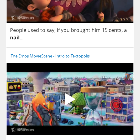
People
used
to
say
,
if
you
brought
him
15
cents
,
a
nail
...
The Emoji MovieScene - Intro to Textopolis