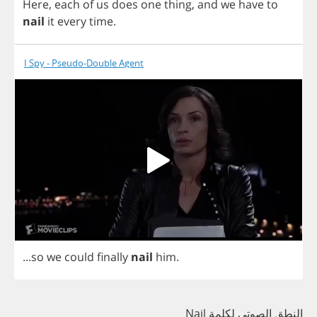
Here
,
each
of
us
does
one
thing
,
and
we
have
to
nail
it
every
time
.
I Spy - Pseudo-Double Agent
...
so
we
could
finally
nail
him
.
النطق الصوتي لكلمة Nail