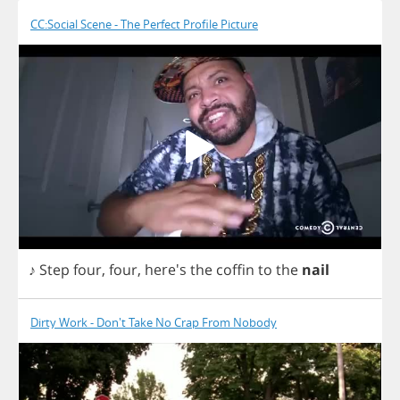
CC:Social Scene - The Perfect Profile Picture
♪
Step
four
,
four
, here's
the
coffin
to
the
nail
Dirty Work - Don't Take No Crap From Nobody