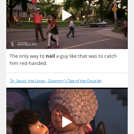
The
only
way
to
nail
a
guy
like
that
was
to
catch
him
red
-
handed
.
Dr. Seuss' the Lorax - Grammy's Tale of the Once-ler