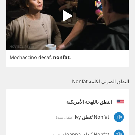
Mochaccino
decaf
,
nonfat
.
النطق الصوتي لكلمة Nonfat
النطق باللهجة الأمريكية
Nonfat تُنطق Ivy
(طفل, بنت)
Nonfat تُنطق Joanna
(مؤنث)