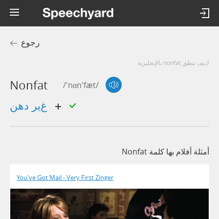
رجوع
كيف تنطق nonfat بالإنجليزية
Nonfat
/'nɑn'fæt/
غير دهن
أمثلة أفلام بها كلمة Nonfat
You've Got Mail - Very First Zinger