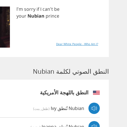
I'm
sorry
if
I
can't
be
your
Nubian
prince
Dear White People - Who Am I?
النطق الصوتي لكلمة Nubian
النطق باللهجة الأمريكية
Nubian تُنطق Ivy
(طفل, بنت)
Nubian تُنطق Joanna