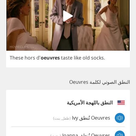
These
hors
d'
oeuvres
taste
like
old
socks
.
النطق الصوتي لكلمة Oeuvres
النطق باللهجة الأمريكية
Oeuvres تُنطق Ivy
(طفل, بنت)
Oeuvres تُنطق Joanna
(مؤنث)