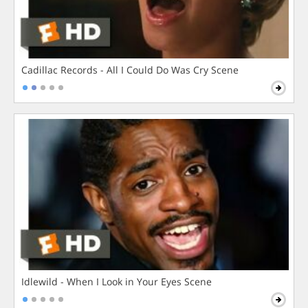
Cadillac Records - All I Could Do Was Cry Scene
Idlewild - When I Look in Your Eyes Scene