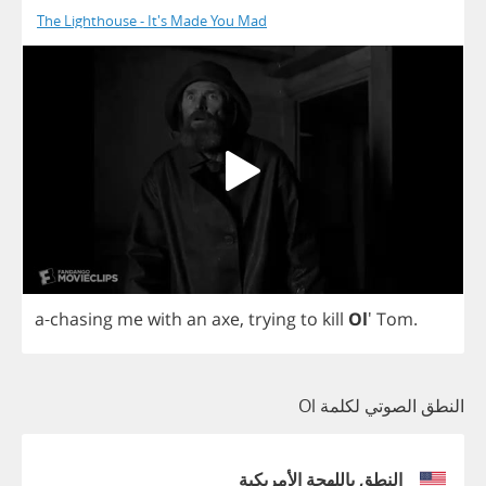
The Lighthouse - It's Made You Mad
a
-
chasing
me
with
an
axe
,
trying
to
kill
Ol
'
Tom
.
النطق الصوتي لكلمة Ol
النطق باللهجة الأمريكية