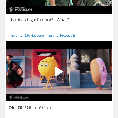
-
Is
this
a
big
ol
'
robot
?
-
What
?
The Emoji MovieScene - Intro to Textopolis
Ol
é!
Ol
é!
Oh
,
no
!
Oh
,
no
!