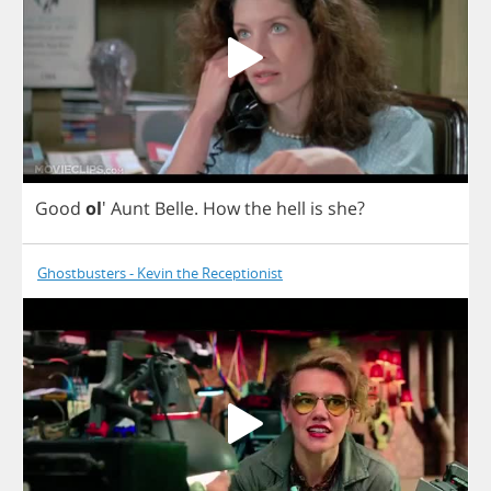
Good
ol
'
Aunt
Belle
.
How
the
hell
is
she
?
Ghostbusters - Kevin the Receptionist