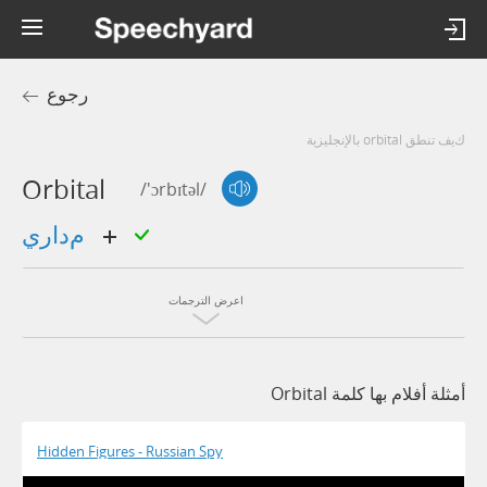
رجوع
كيف تنطق orbital بالإنجليزية
Orbital
/'ɔrbɪtəl/
مداري
اعرض الترجمات
أمثلة أفلام بها كلمة Orbital
Hidden Figures - Russian Spy