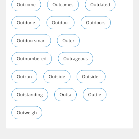
Outcome
Outcomes
Outdated
Outdone
Outdoor
Outdoors
Outdoorsman
Outer
Outnumbered
Outrageous
Outrun
Outside
Outsider
Outstanding
Outta
Outtie
Outweigh