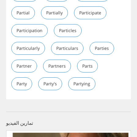
Partial
Partially
Participate
Participation
Particles
Particularly
Particulars
Parties
Partner
Partners
Parts
Party
Party's
Partying
تمارين الفيديو