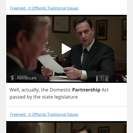
Freeheld - It Offends Traditional Values
Well
,
actually
,
the
Domestic
Partnership
Act
passed
by
the
state
legislature
Freeheld - It Offends Traditional Values