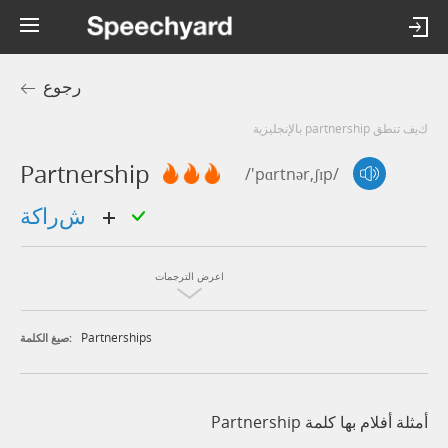
رجوع
كيف تنطق partnership بالإنجليزية
Partnership
/'pɑrtnər,ʃɪp/
شراكة
اعرض الترجمات
Partnerships
صيغ الكلمة:
أمثلة أفلام بها كلمة Partnership