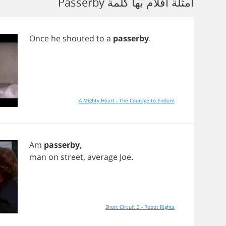
أمثلة أفلام بها كلمة Passerby
Once
he
shouted
to
a
passerby
.
A Mighty Heart - The Courage to Endure
Am
passerby
,
man
on
street
,
average
Joe
.
Short Circuit 2 - Robot Rights