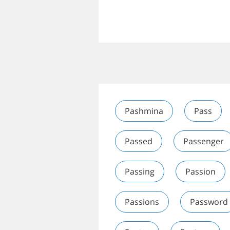
Pashmina
Pass
Passed
Passenger
Passing
Passion
Passions
Password