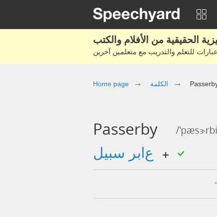
Passerb
الكلمة
Home page
Passerby
/'pæsɝrbi
عابر سبيل