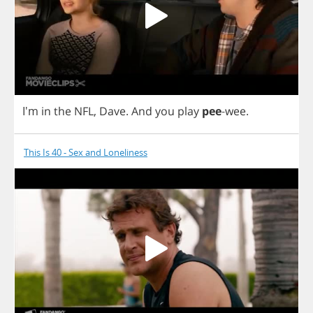
I'm
in
the
NFL
,
Dave
.
And
you
play
pee
-
wee
.
This Is 40 - Sex and Loneliness