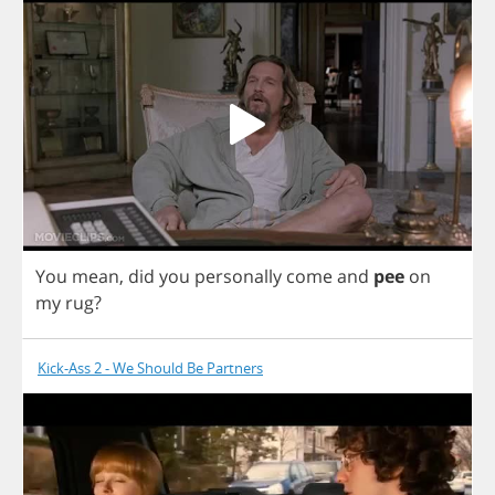
You
mean
,
did
you
personally
come
and
pee
on
my
rug
?
Kick-Ass 2 - We Should Be Partners