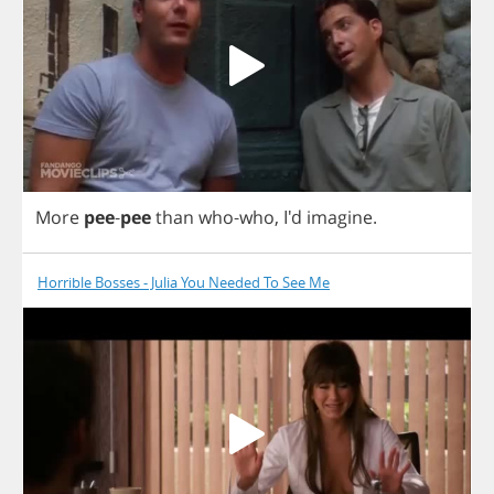
More
pee
-
pee
than
who
-
who
, I'd
imagine
.
Horrible Bosses - Julia You Needed To See Me