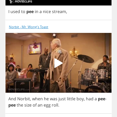
I
used
to
pee
in
a
nice
stream
,
Norbit - Mr. Wong's Toast
And
Norbit
,
when
he
was
just
little
boy
,
had
a
pee
-
pee
the
size
of
an
egg
roll
.