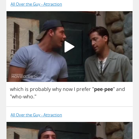
All Over the Guy - Attraction
which
is
probably
why
now
I
prefer
"
pee
-
pee
"
and
"
who
-
who
."
All Over the Guy - Attraction