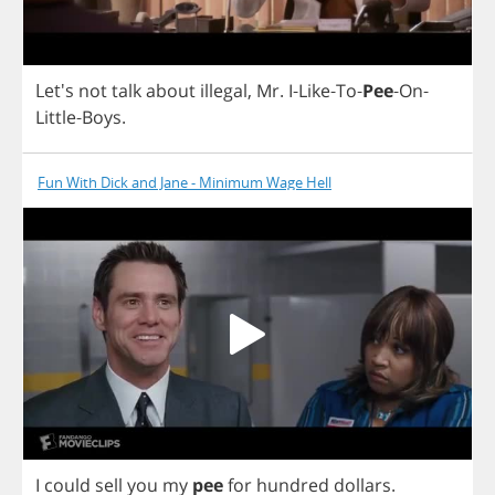
Let's
not
talk
about
illegal
,
Mr
.
I
-
Like
-
To
-
Pee
-
On
-
Little
-
Boys
.
Fun With Dick and Jane - Minimum Wage Hell
I
could
sell
you
my
pee
for
hundred
dollars
.