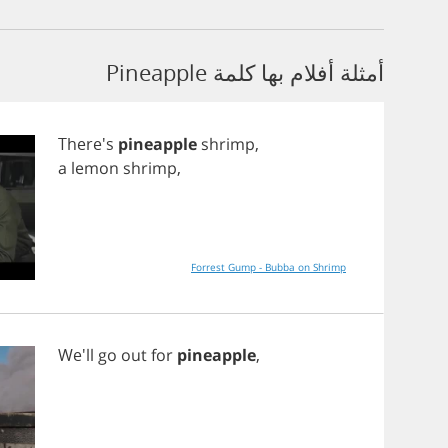
أمثلة أفلام بها كلمة Pineapple
There's
pineapple
shrimp
,
a
lemon
shrimp
,
Forrest Gump - Bubba on Shrimp
We'll
go
out
for
pineapple
,