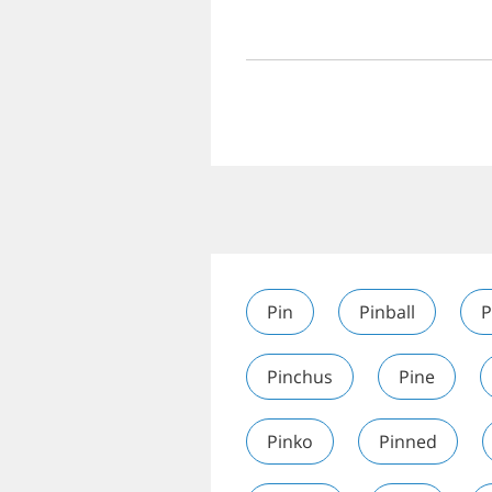
Pin
Pinball
P
Pinchus
Pine
Pinko
Pinned