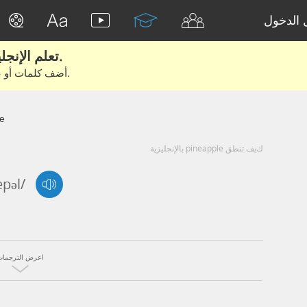
الدخول
تعلم الإنجليزية الحقيقية من الأفلام والكتب.
أضف كلمات أو عبارات للتعلم والتدريب مع متعلمين آخرين.
e
كيف تنطق pineapple بالإنجليزية
æpəl/
اعرض الترجمات