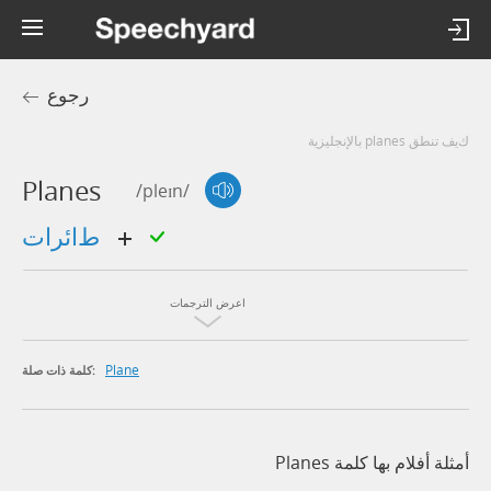
رجوع
كيف تنطق planes بالإنجليزية
Planes
/pleɪn/
طائرات
اعرض الترجمات
Plane
كلمة ذات صلة:
أمثلة أفلام بها كلمة Planes