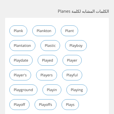
الكلمات المشابه لكلمة Planes
Plank
Plankton
Plant
Plantation
Plastic
Playboy
Playdate
Played
Player
Player's
Players
Playful
Playground
Playin
Playing
Playoff
Playoffs
Plays