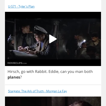
U-571 - Tyler's Plan
Hirsch
,
go
with
Rabbit
.
Eddie
,
can
you
man
both
planes
?
Stargate: The Ark of Truth - Morgan Le Fay