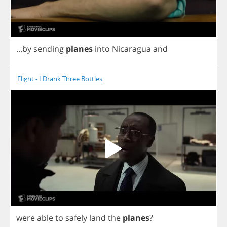
...
by
sending
planes
into
Nicaragua
and
Flight - I Drank Three Bottles
were
able
to
safely
land
the
planes
?