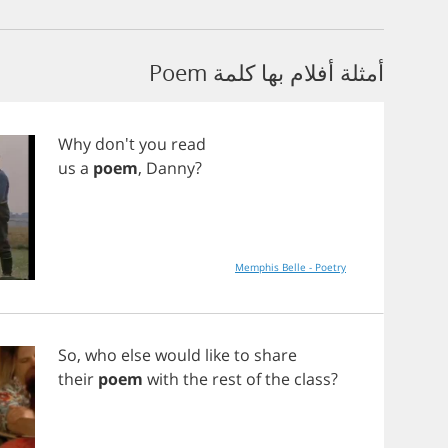
أمثلة أفلام بها كلمة Poem
Why
don't
you
read
us
a
poem
,
Danny
?
Memphis Belle - Poetry
So
,
who
else
would
like
to
share
their
poem
with
the
rest
of
the
class
?