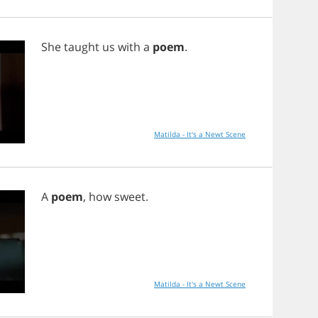
She
taught
us
with
a
poem
.
Matilda - It's a Newt Scene
A
poem
,
how
sweet
.
Matilda - It's a Newt Scene