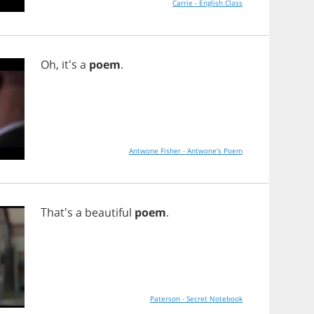
Carrie - English Class
Oh
, it's
a
poem
.
Antwone Fisher - Antwone's Poem
That's
a
beautiful
poem
.
Paterson - Secret Notebook