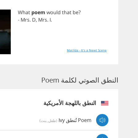
What
poem
would
that
be
?
-
Mrs
.
D
,
Mrs
.
I
.
Matilda - It's a Newt Scene
النطق الصوتي لكلمة Poem
النطق باللهجة الأمريكية
Poem تُنطق Ivy
(طفل, بنت)