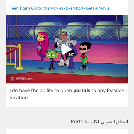
Teen Titans GO! to the Movies - Everybody Gets A Movie!
I
do
have
the
ability
to
open
portals
to
any
feasible
location
.
النطق الصوتي لكلمة Portals