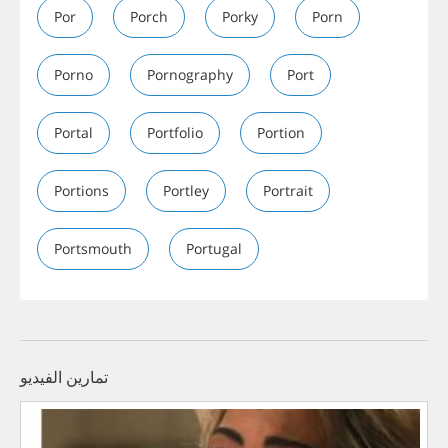
Por
Porch
Porky
Porn
Porno
Pornography
Port
Portal
Portfolio
Portion
Portions
Portley
Portrait
Portsmouth
Portugal
تمارين الفيديو