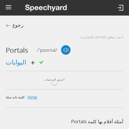
رجوع
كيف تنطق portals بالإنجليزية
Portals
/'poʊrtəl/
البوابات
اعرض الترجمات
Portal
كلمة ذات صلة:
أمثلة أفلام بها كلمة Portals