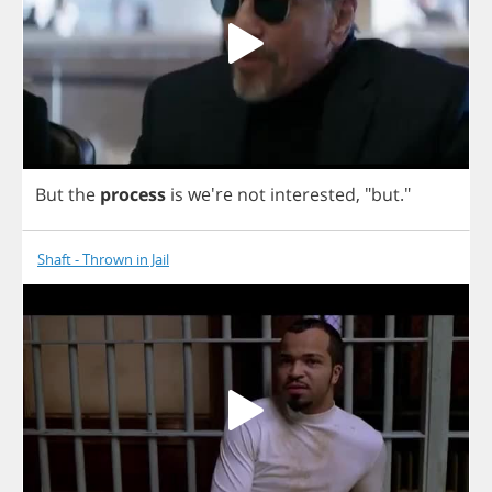
But
the
process
is
we're
not
interested
, "
but
."
Shaft - Thrown in Jail