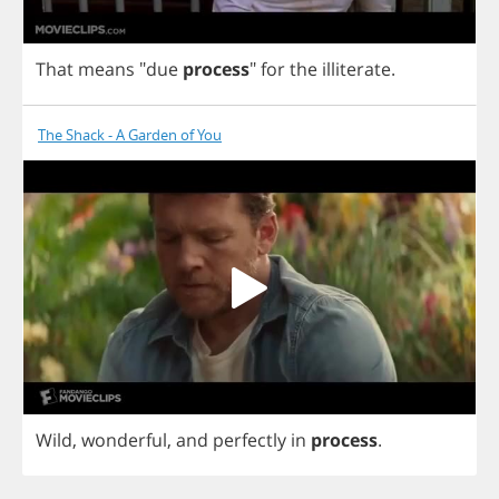
That
means
"
due
process
"
for
the
illiterate
.
The Shack - A Garden of You
Wild
,
wonderful
,
and
perfectly
in
process
.