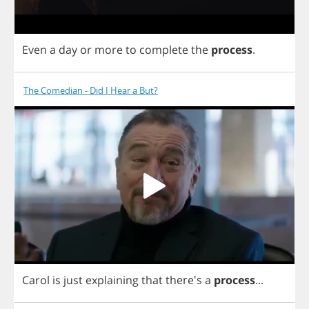
Even
a
day
or
more
to
complete
the
process
.
The Comedian - Did I Hear a But?
Carol
is
just
explaining
that
there's
a
process
...