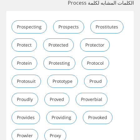
الكلمات المشابه لكلمة Process
Prospecting
Prospects
Prostitutes
Protect
Protected
Protector
Protein
Protesting
Protocol
Protosuit
Prototype
Proud
Proudly
Proved
Proverbial
Provides
Providing
Provoked
Prowler
Proxy