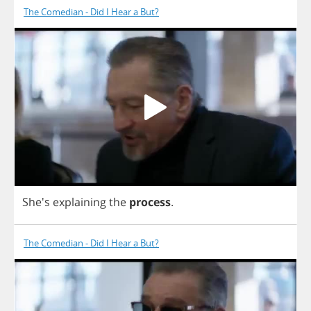
The Comedian - Did I Hear a But?
She's
explaining
the
process
.
The Comedian - Did I Hear a But?