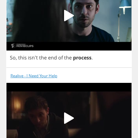
So
,
this
isn't
the
end
of
the
process
.
Realive - I Need Your Help