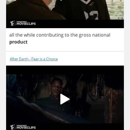
all
the
while
contributing
to
the
gross
national
product
After Earth - Fear is a Choice