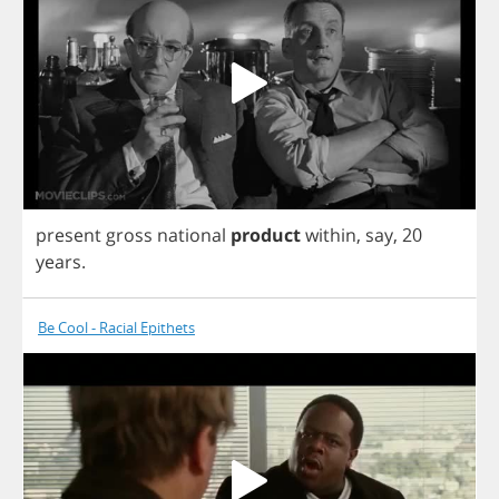
present
gross
national
product
within
,
say
, 20
years
.
Be Cool - Racial Epithets