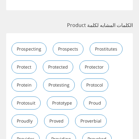
الكلمات المشابه لكلمة Product
Prospecting
Prospects
Prostitutes
Protect
Protected
Protector
Protein
Protesting
Protocol
Protosuit
Prototype
Proud
Proudly
Proved
Proverbial
Provides
Providing
Provoked