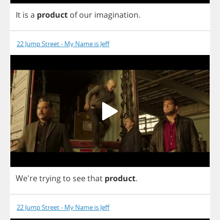
It
is
a
product
of
our
imagination
.
22 Jump Street - My Name is Jeff
We're
trying
to
see
that
product
.
22 Jump Street - My Name is Jeff