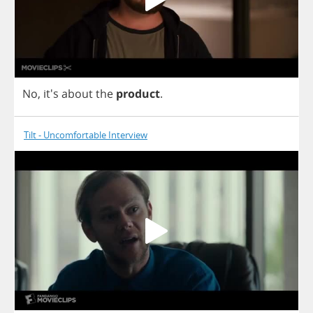
No
, it's
about
the
product
.
Tilt - Uncomfortable Interview