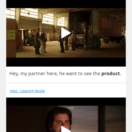
Hey
,
my
partner
here
,
he
want
to
see
the
product
.
Jobs - Leaving Apple