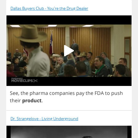
Dallas Buyers Club - You're the Drug Dealer
See
,
the
pharma
companies
pay
the
FDA
to
push
their
product
.
Dr. Strangelove - Living Underground