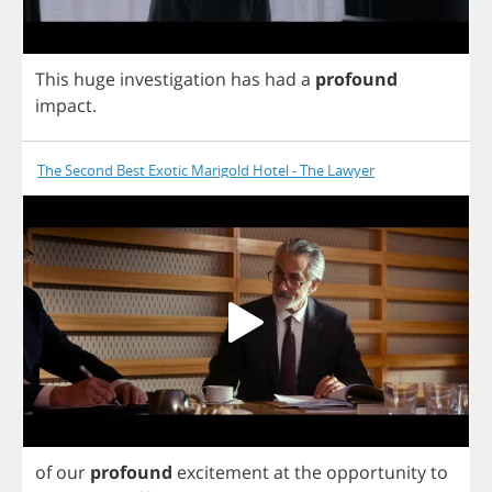
This
huge
investigation
has
had
a
profound
impact
.
The Second Best Exotic Marigold Hotel - The Lawyer
of
our
profound
excitement
at
the
opportunity
to