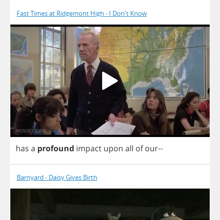
Fast Times at Ridgemont High - I Don't Know
has
a
profound
impact
upon
all
of
our
--
Barnyard - Daisy Gives Birth