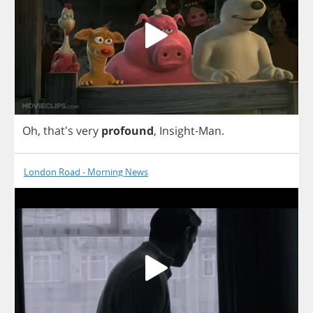
Oh
, that's
very
profound
,
Insight
-
Man
.
London Road - Morning News