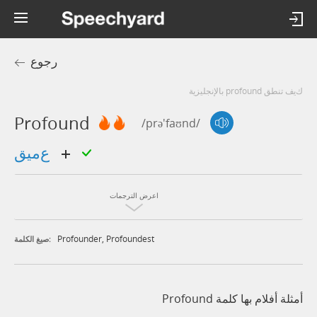
رجوع
كيف تنطق profound بالإنجليزية
Profound
/prə'faʊnd/
عميق
اعرض الترجمات
Profounder
,
Profoundest
صيغ الكلمة:
أمثلة أفلام بها كلمة Profound