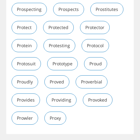
Prospecting
Prospects
Prostitutes
Protect
Protected
Protector
Protein
Protesting
Protocol
Protosuit
Prototype
Proud
Proudly
Proved
Proverbial
Provides
Providing
Provoked
Prowler
Proxy