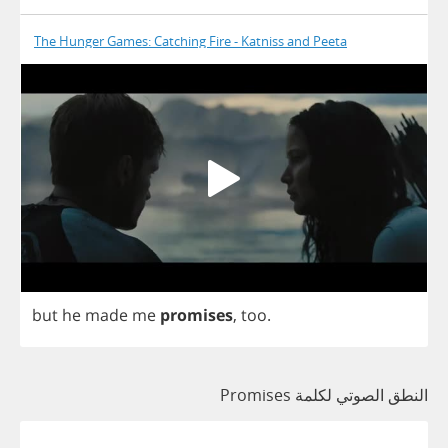
The Hunger Games: Catching Fire - Katniss and Peeta
but
he
made
me
promises
,
too
.
النطق الصوتي لكلمة Promises