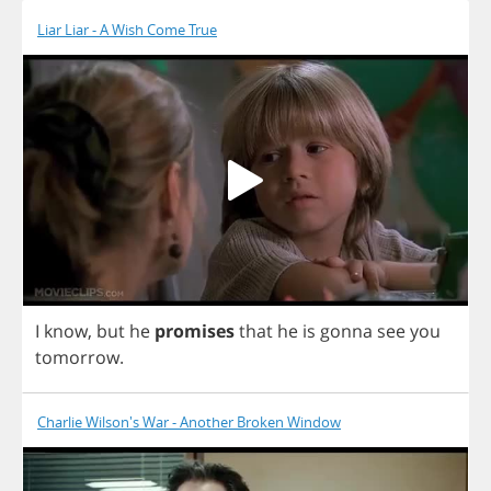
Liar Liar - A Wish Come True
I
know
,
but
he
promises
that
he
is
gonna
see
you
tomorrow
.
Charlie Wilson's War - Another Broken Window