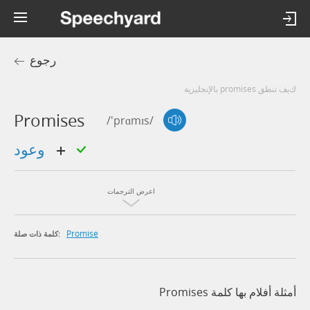
رجوع
كيف تنطق promises بالإنجليزية
Promises
/'prɑmɪs/
وعود
اعرض الترجمات
Promise
كلمة ذات صلة:
أمثلة أفلام بها كلمة Promises