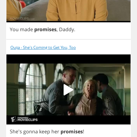
You
made
promises
,
Daddy
.
Ouija - She's Coming to Get You, Too
She's
gonna
keep
her
promises
!