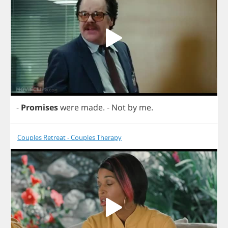
-
Promises
were
made
.
-
Not
by
me
.
Couples Retreat - Couples Therapy