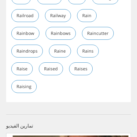
Railroad
Railway
Rain
Rainbow
Rainbows
Raincutter
Raindrops
Raine
Rains
Raise
Raised
Raises
Raising
تمارين الفيديو