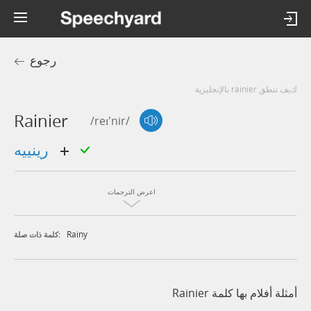
رجوع
كيف تنطق rainier بالإنجليزية
Rainier
/reɪ'nir/
رينييه
اعرض الترجمات
Rainy
كلمة ذات صلة:
أمثلة أفلام بها كلمة Rainier