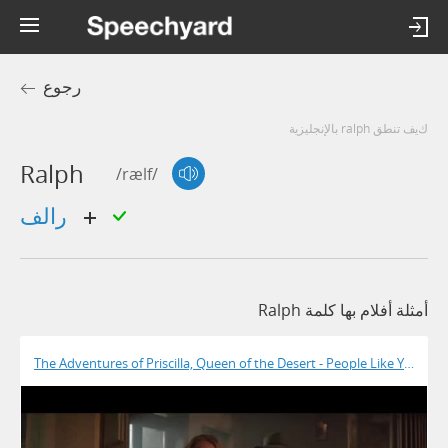
رجوع
كيف تنطق ralph بالإنجليزية
Ralph
/rælf/
رالف
أمثلة أفلام بها كلمة Ralph
The Adventures of Priscilla, Queen of the Desert - People Like You