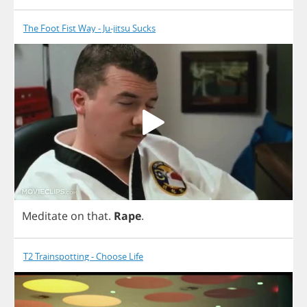
The Foot Fist Way - Ju-jitsu Sucks
Meditate
on
that
.
Rape
.
T2 Trainspotting - Choose Life