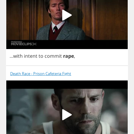
...
with
intent
to
commit
rape
,
Death Race - Prison Cafeteria Fight