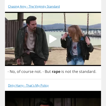
Chasing Amy - The Virginity Standard
-
No
,
of
course
not
.
-
But
rape
is
not
the
standard
.
Dirty Harry - That's My Policy