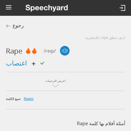
رجوع
كيف تنطق rape بالإنجليزية
Rape
/reɪp/
اغتصاب
اعرض الترجمات
Rapes
صيغ الكلمة:
أمثلة أفلام بها كلمة Rape