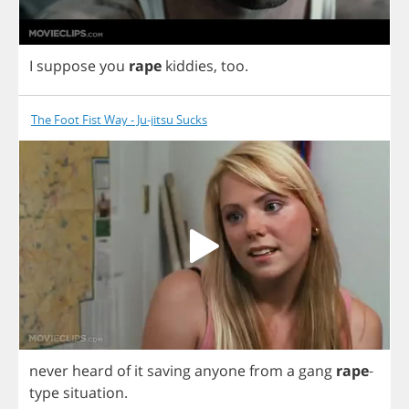
I
suppose
you
rape
kiddies
,
too
.
The Foot Fist Way - Ju-jitsu Sucks
never
heard
of
it
saving
anyone
from
a
gang
rape
-
type
situation
.