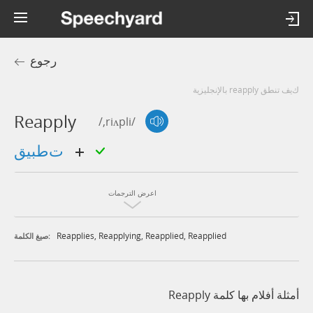
رجوع
كيف تنطق reapply بالإنجليزية
Reapply
/,riʌpli/
تطبيق
اعرض الترجمات
Reapplies
,
Reapplying
,
Reapplied
,
Reapplied
صيغ الكلمة:
أمثلة أفلام بها كلمة Reapply