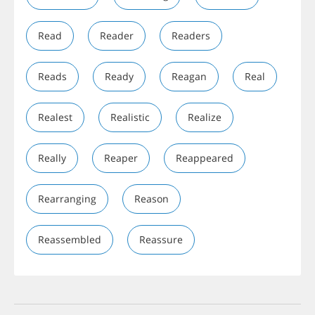
Read
Reader
Readers
Reads
Ready
Reagan
Real
Realest
Realistic
Realize
Really
Reaper
Reappeared
Rearranging
Reason
Reassembled
Reassure