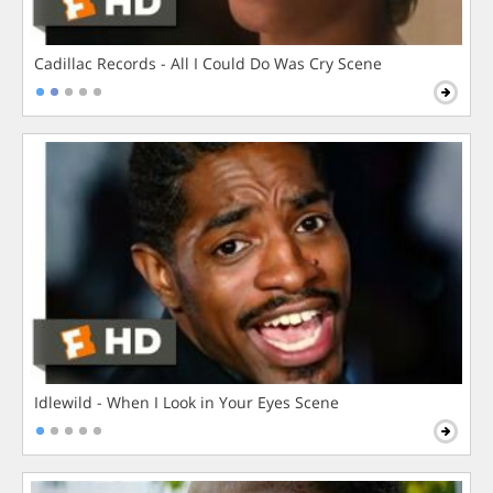
Cadillac Records - All I Could Do Was Cry Scene
Idlewild - When I Look in Your Eyes Scene