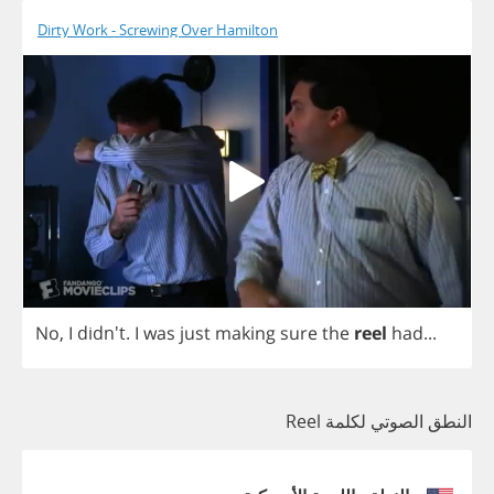
Dirty Work - Screwing Over Hamilton
No
,
I
didn't.
I
was
just
making
sure
the
reel
had
...
النطق الصوتي لكلمة Reel