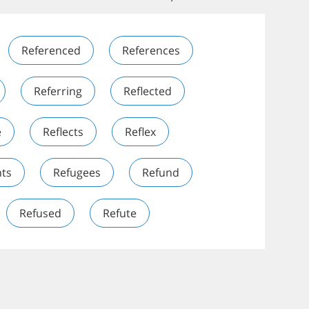
Referenced
References
Referring
Reflected
e
Reflects
Reflex
ts
Refugees
Refund
Refused
Refute