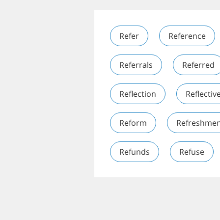
Refer
Reference
Referrals
Referred
Reflection
Reflectiv
Reform
Refreshmen
Refunds
Refuse