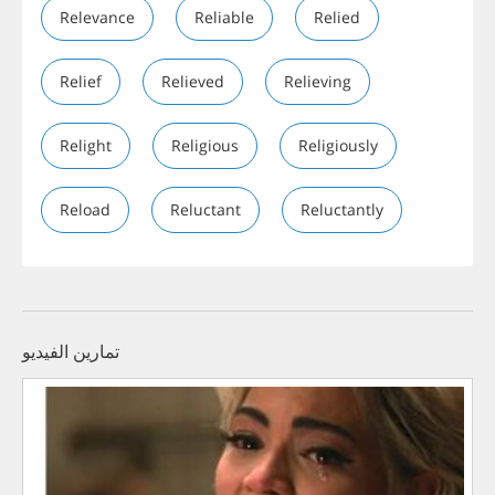
Relevance
Reliable
Relied
Relief
Relieved
Relieving
Relight
Religious
Religiously
Reload
Reluctant
Reluctantly
تمارين الفيديو