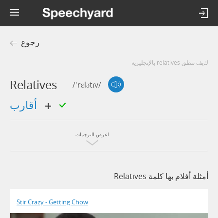
رجوع
كيف تنطق relatives بالإنجليزية
Relatives
/'rɛlətɪv/
أقارب
اعرض الترجمات
أمثلة أفلام بها كلمة Relatives
Stir Crazy - Getting Chow