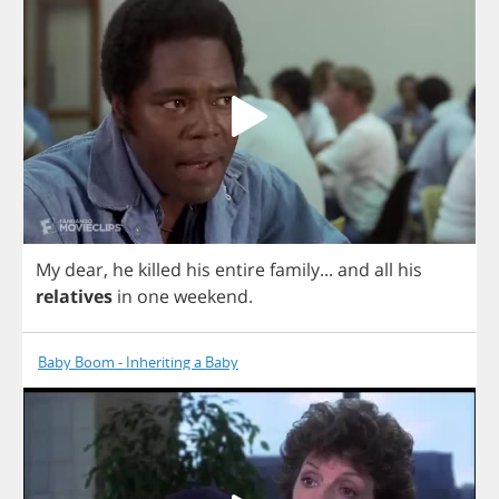
My
dear
,
he
killed
his
entire
family
...
and
all
his
relatives
in
one
weekend
.
Baby Boom - Inheriting a Baby