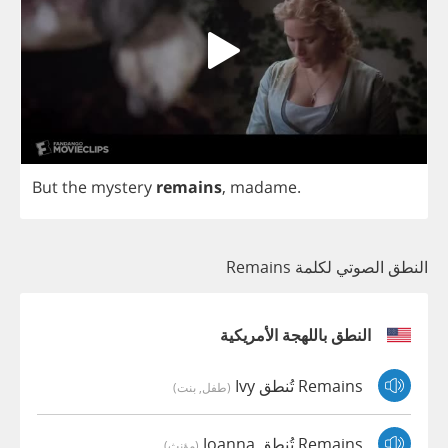
But
the
mystery
remains
,
madame
.
النطق الصوتي لكلمة Remains
النطق باللهجة الأمريكية
Remains تُنطق Ivy
(طفل, بنت)
Remains تُنطق Joanna
(مؤنث)