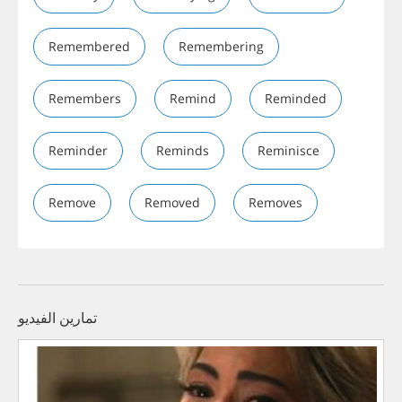
Remembered
Remembering
Remembers
Remind
Reminded
Reminder
Reminds
Reminisce
Remove
Removed
Removes
تمارين الفيديو