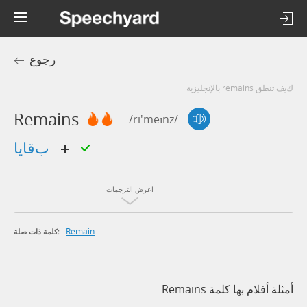
رجوع
كيف تنطق remains بالإنجليزية
Remains
/ri'meɪnz/
بقايا
اعرض الترجمات
Remain
كلمة ذات صلة:
أمثلة أفلام بها كلمة Remains