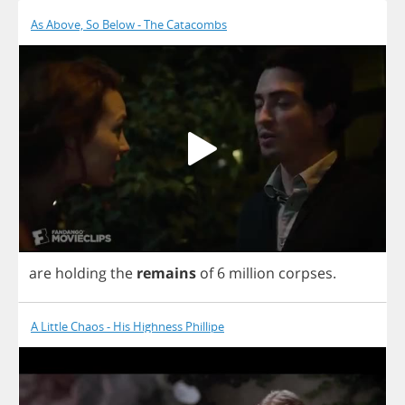
As Above, So Below - The Catacombs
are
holding
the
remains
of
6
million
corpses
.
A Little Chaos - His Highness Phillipe