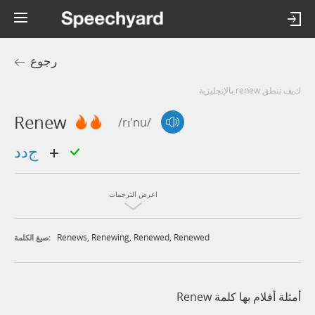
رجوع
كيف تنطق renew بالإنجليزية
Renew
/rɪ'nu/
جدد
اعرض الترجمات
Renews
,
Renewing
,
Renewed
,
Renewed
صيغ الكلمة:
أمثلة أفلام بها كلمة Renew