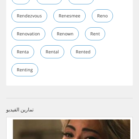
Rendezvous
Renesmee
Reno
Renovation
Renown
Rent
Renta
Rental
Rented
Renting
تمارين الفيديو