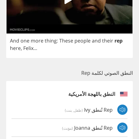
And
one
more
thing
:
These
people
and
their
rep
here
,
Felix
...
النطق الصوتي لكلمة Rep
النطق باللهجة الأمريكية
Rep تُنطق Ivy
(طفل, بنت)
Rep تُنطق Joanna
(مؤنث)