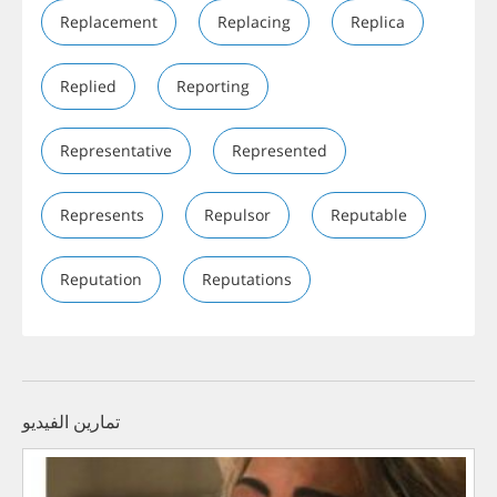
Replacement
Replacing
Replica
Replied
Reporting
Representative
Represented
Represents
Repulsor
Reputable
Reputation
Reputations
تمارين الفيديو