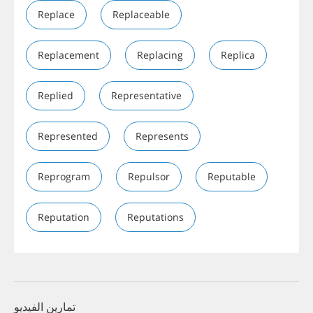
Replace
Replaceable
Replacement
Replacing
Replica
Replied
Representative
Represented
Represents
Reprogram
Repulsor
Reputable
Reputation
Reputations
تمارين الفيديو