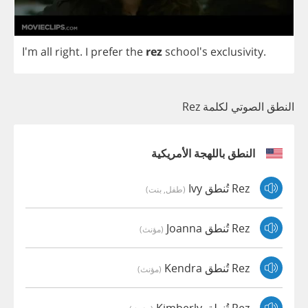
I'm
all
right
.
I
prefer
the
rez
school's
exclusivity
.
النطق الصوتي لكلمة Rez
النطق باللهجة الأمريكية
Rez تُنطق Ivy
(طفل, بنت)
Rez تُنطق Joanna
(مؤنث)
Rez تُنطق Kendra
(مؤنث)
Rez تُنطق Kimberly