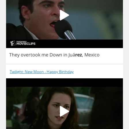
They
overtook
me
Down
in
Ju
á
rez
,
Mexico
Twilight: New Moon - Happy Birthday