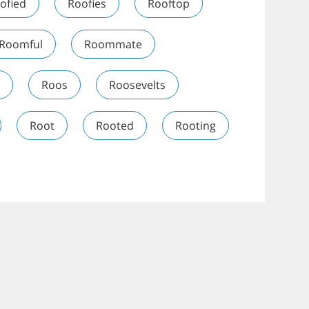
ofied
Roofies
Rooftop
Roomful
Roommate
Roos
Roosevelts
Root
Rooted
Rooting