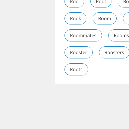
Roo
Roof
Ro
Rook
Room
Roommates
Rooms
Rooster
Roosters
Roots