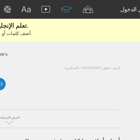
الدخول
تعلم الإنجليزية الحقيقية من الأفلام والكتب.
أضف كلمات أو عبارات للتعلم والتدريب مع متعلمين آخرين.
e's
كيف تنطق roommate's بالإنجليزية
اعرض الترجمات