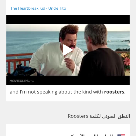
The Heartbreak Kid - Uncle Tito
and
I'm
not
speaking
about
the
kind
with
roosters
.
النطق الصوتي لكلمة Roosters