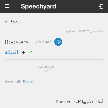
رجوع
كيف تنطق roosters بالإنجليزية
Roosters
/'rustər/
الديكة
اعرض الترجمات
Rooster
كلمة ذات صلة:
أمثلة أفلام بها كلمة Roosters