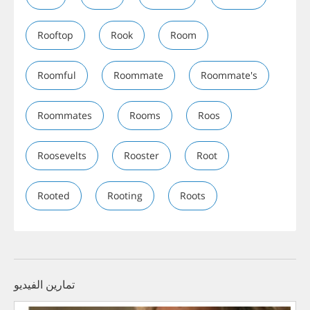
Rooftop
Rook
Room
Roomful
Roommate
Roommate's
Roommates
Rooms
Roos
Roosevelts
Rooster
Root
Rooted
Rooting
Roots
تمارين الفيديو