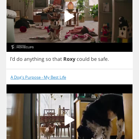
I'd
do
anything
so
that
Roxy
could
be
safe
.
A Dog's Purpose - My Best Life