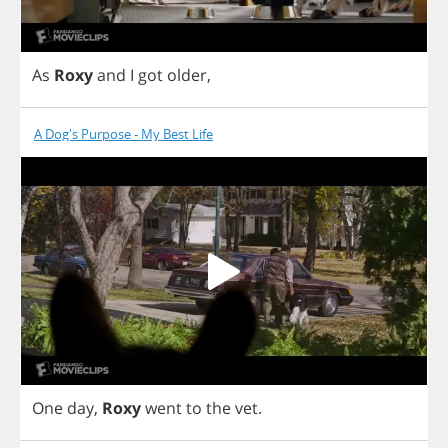
As
Roxy
and
I
got
older
,
A Dog's Purpose - My Best Life
One
day
,
Roxy
went
to
the
vet
.